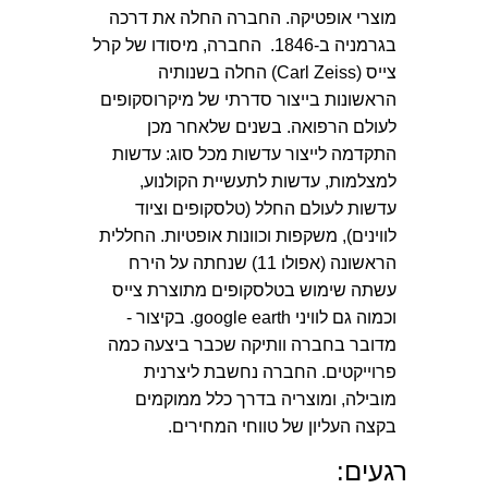
מוצרי אופטיקה. החברה החלה את דרכה
בגרמניה ב-1846. החברה, מיסודו של קרל
צייס (Carl Zeiss) החלה בשנותיה
הראשונות בייצור סדרתי של מיקרוסקופים
לעולם הרפואה. בשנים שלאחר מכן
התקדמה לייצור עדשות מכל סוג: עדשות
למצלמות, עדשות לתעשיית הקולנוע,
עדשות לעולם החלל (טלסקופים וציוד
לווינים), משקפות וכוונות אופטיות. החללית
הראשונה (אפולו 11) שנחתה על הירח
עשתה שימוש בטלסקופים מתוצרת צייס
וכמוה גם לוויני google earth. בקיצור -
מדובר בחברה וותיקה שכבר ביצעה כמה
פרוייקטים. החברה נחשבת ליצרנית
מובילה, ומוצריה בדרך כלל ממוקמים
בקצה העליון של טווחי המחירים.
רגעים: