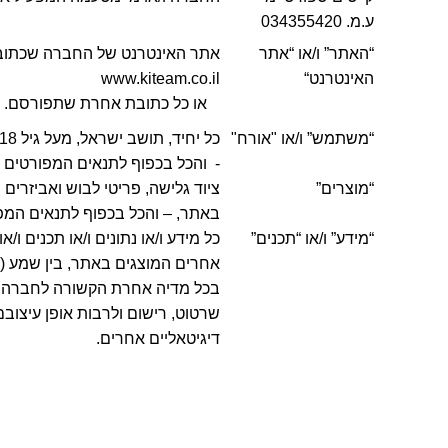
ע.מ. 034355420
“
האתר” ו/או “אתר
אתר האינטרנט של החברה שכתוב
האינטרנט
“
www.kiteam.co.il
או כל כתובת אחרת שתפורסם.
“
משתמש” ו/או "אורח
"
- והכל בכפוף לתנאים המפורטים ב
“
מוצרים”
ציוד גלישה, פריטי לבוש ואביזרים 
באתר, – והכל בכפוף לתנאים המפו
“מידע” ו/או “תכנים”
כל מידע ו/או נתונים ו/או תכנים ו/א
אחרים המוצגים באתר, בין שמע (אודי
בכל מדיה אחרת הקשורה לחברה, ובכ
שרטוט, רישום ולרבות אופן עיצובם 
דיגיטאליים אחרים.